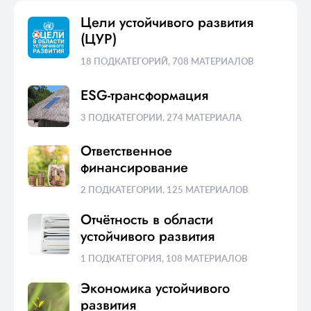
предпринимательства, предлагая
Цели устойчивого развития
типологию ESG-моделей для малого
(ЦУР)
и среднего бизнеса.
18 ПОДКАТЕГОРИЙ
,
708 МАТЕРИАЛОВ
ESG-трансформация
3 ПОДКАТЕГОРИИ
,
274 МАТЕРИАЛА
Ответственное
финансирование
2 ПОДКАТЕГОРИИ
,
125 МАТЕРИАЛОВ
Отчётность в области
устойчивого развития
1 ПОДКАТЕГОРИЯ
,
108 МАТЕРИАЛОВ
Экономика устойчивого
развития